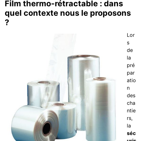
F
ilm thermo-rétractable : dans
quel contexte nous le proposons
?
Lor
s
de
la
pré
par
atio
n
des
cha
ntie
rs,
la
séc
uris