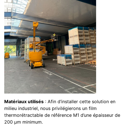
Réalisations
Nos offres
Nos services
Actualités
Contact
INFORMATIONS
1055 rue de Bourgogne, 21410 PONT DE PANY
Tél
03 80 33 01 36
Port
06 07 59 44 96
contact@france-filets.fr
Matériaux utilisés
: Afin d’installer cette solution en
milieu industriel, nous privilégierons un film
thermorétractable de référence M1 d’une épaisseur de
200 μm minimum.