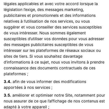
Notre histoire
légales applicables et avec votre accord lorsque la
législation l’exige, des messages marketing,
Nos valeurs
publicitaires et promotionnels et des informations
relatives à l’utilisation de nos services, ou vous
Réalisations
suggérer et vous conseiller des services susceptibles
Nos offres
de vous intéresser. Nous sommes également
susceptibles d’utiliser vos données pour vous adresser
Nos services
des messages publicitaires susceptibles de vous
intéresser sur les plateformes de réseaux sociaux ou
Actualités
sites de tiers. Si vous souhaitez davantage
Contact
d’informations à ce sujet, nous vous invitons à prendre
connaissance des documents contractuels de ces
INFORMATIONS
plateformes ;
1055 rue de Bourgogne, 21410 PONT DE PANY
Tél
03 80 33 01 36
3.4.
afin de vous informer des modifications
Port
06 07 59 44 96
contact@france-filets.fr
apportées à nos services ;
3.5.
améliorer et optimiser notre Site, notamment pour
nous assurer de ce que l’affichage de nos contenus est
adapté à votre appareil ;